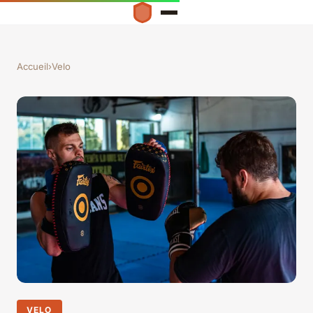
Accueil
›
Velo
VELO